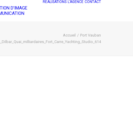
RÉALISATIONS
L’AGENCE
CONTACT
TION D’IMAGE
UNICATION
Accueil
Port Vauban
Dilbar_Quai_milliardaires_Fort_Carre_Yachting_Studio_614