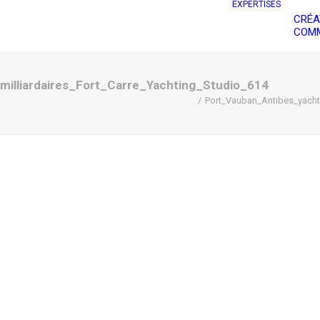
EXPERTISES
CRÉA
COMM
milliardaires_Fort_Carre_Yachting_Studio_614
Port_Vauban_Antibes_yacht_