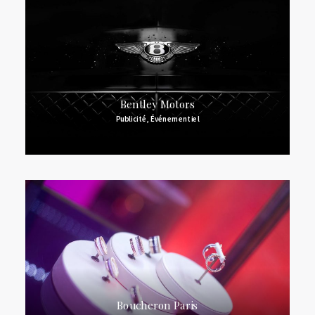
Bentley Motors
Publicité
,
Événementiel
Boucheron Paris