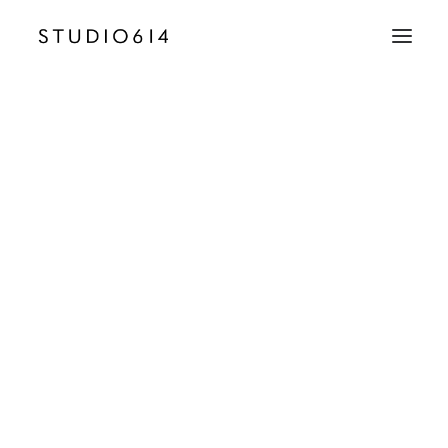
CRÉATION D’IMAGE
COMMUNICATION
NOS
RÉALISATIONS
Nous créons des univers
EMAIL
contact@studio614.fr
visuels d'exception pour
TÉLÉPHONE
sublimer vos projets