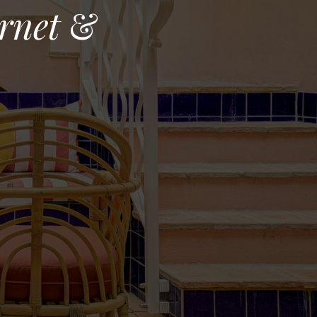
ernet
&