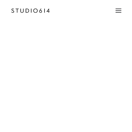
CRÉATION D’IMAGE
COMMUNICATION
Cafe_de_la_Presse_Villabe_Paris_Baldini_Archite
Accueil
Café de la Presse
Cafe_de_la_Presse_Villabe_Paris_Baldini_Architecture_Restaurant_pi
EMAIL
contact@studio614.fr
TÉLÉPHONE