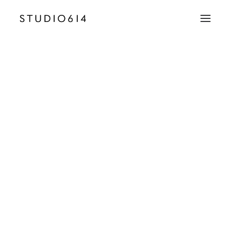
CRÉATION D’IMAGE
COMMUNICATION
Studio614-Grid-07
Accueil
Row Animations
Studio614-Grid-07
EMAIL
contact@studio614.fr
TÉLÉPHONE