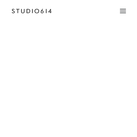
CRÉATION D’IMAGE
COMMUNICATION
Studio614-Grid-04
Accueil
Row Animations
Studio614-Grid-04
EMAIL
contact@studio614.fr
TÉLÉPHONE