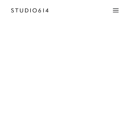
CRÉATION D’IMAGE
COMMUNICATION
Studio614-Grid-02
Accueil
Row Animations
Studio614-Grid-02
EMAIL
contact@studio614.fr
TÉLÉPHONE