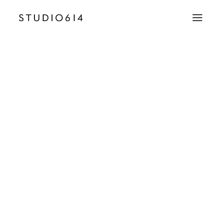
CRÉATION D’IMAGE
COMMUNICATION
Studio614-Grid-01
Accueil
Row Animations
Studio614-Grid-01
EMAIL
contact@studio614.fr
TÉLÉPHONE