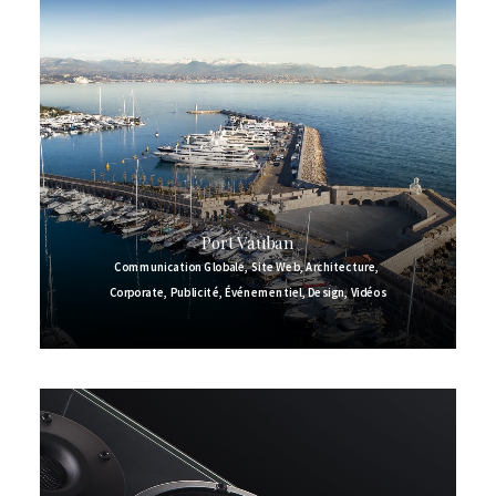
Port Vauban
Communication Globale
,
Site Web
,
Architecture
,
Corporate
,
Publicité
,
Événementiel
,
Design
,
Vidéos