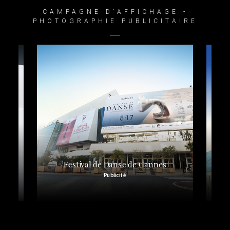
CAMPAGNE D'AFFICHAGE -
PHOTOGRAPHIE PUBLICITAIRE
Festival de Danse de Cannes
Grimaldi Forum – Monaco
Publicité
Publicité