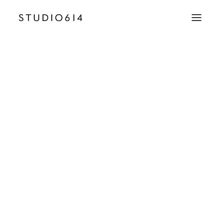
CRÉATION D’IMAGE
COMMUNICATION
VOTRE
IMAGE.
NOTRE
EXIGENCE.
Nous créons des univers
EMAIL
visuels d'exception pour
contact@studio614.fr
sublimer vos projets.
TÉLÉPHONE