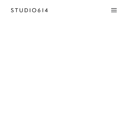
CRÉATION D’IMAGE
COMMUNICATION
Yacht_Leopard_Cannes_Boat_Luxury_stuio_614_Y
Accueil
Yacht Leopard
Yacht_Leopard_Cannes_Boat_Luxury_stuio_614_Yachting_Antibes_0
EMAIL
contact@studio614.fr
TÉLÉPHONE