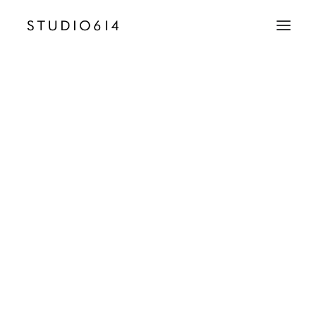
CRÉATION D’IMAGE
COMMUNICATION
Yacht_Leopard_Cannes_Boat_Luxury_stuio_614_Y
Accueil
Yacht Leopard
Yacht_Leopard_Cannes_Boat_Luxury_stuio_614_Yachting_Antibes_0
EMAIL
contact@studio614.fr
TÉLÉPHONE