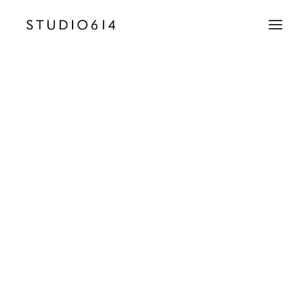
CRÉATION D’IMAGE
COMMUNICATION
villa-foggia.fr_website
Accueil
Villa Foggia
villa-foggia.fr_website
EMAIL
contact@studio614.fr
TÉLÉPHONE