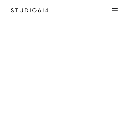
CRÉATION D’IMAGE
COMMUNICATION
31 – Villa Foggia – Interieur SD
Accueil
Villa Foggia
31 – Villa Foggia – Interieur SD
EMAIL
contact@studio614.fr
TÉLÉPHONE