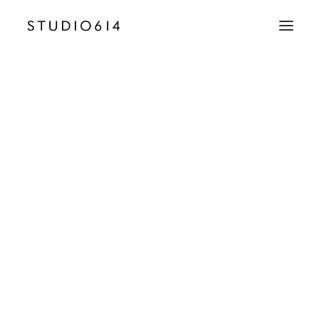
CRÉATION D’IMAGE
COMMUNICATION
26 – Villa Foggia – Culinaire SD
Accueil
Villa Foggia
26 – Villa Foggia – Culinaire SD
EMAIL
contact@studio614.fr
TÉLÉPHONE