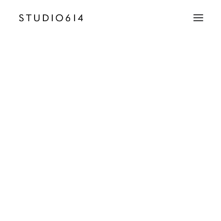
CRÉATION D’IMAGE
COMMUNICATION
1 – Villa Cosy – Lifestyle SD
Accueil
Villa Cosy - Saint Tropez
1 – Villa Cosy – Lifestyle SD
EMAIL
contact@studio614.fr
TÉLÉPHONE