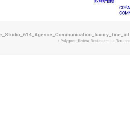
EXPERTISES
CRÉA
COMM
se_Studio_614_Agence_Communication_luxury_fine_int
Polygone_Riviera_Restaurant_La_Terrass