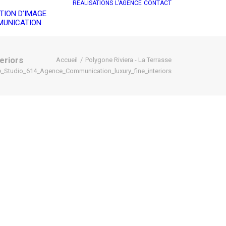
RÉALISATIONS
L’AGENCE
CONTACT
TION D’IMAGE
UNICATION
eriors
Accueil
Polygone Riviera - La Terrasse
e_Studio_614_Agence_Communication_luxury_fine_interiors