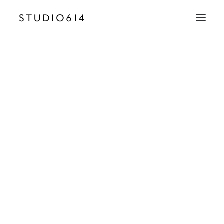
CRÉATION D’IMAGE
COMMUNICATION
studio-614-photographie-d-interieur-
architecture-monaco-luxe11
Accueil
Monts Clairs - Paris
studio-614-photographie-d-interieur-architecture-monaco-
EMAIL
luxe11
contact@studio614.fr
TÉLÉPHONE