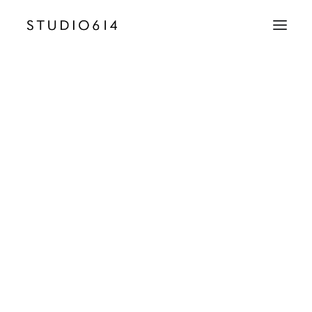
CRÉATION D’IMAGE
COMMUNICATION
9 – Manipura – Studio614 – SD
Accueil
Manipura - Joaillerie
9 – Manipura – Studio614 – SD
EMAIL
contact@studio614.fr
TÉLÉPHONE