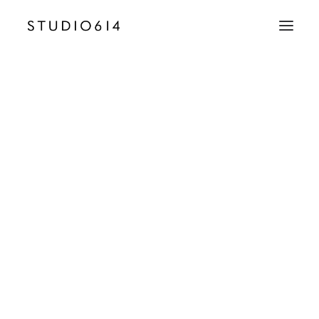
CRÉATION D’IMAGE
COMMUNICATION
96 – Hotel Gabriel – architecture SD
Accueil
Hôtel Gabriel - Menton
96 – Hotel Gabriel – architecture SD
EMAIL
contact@studio614.fr
TÉLÉPHONE