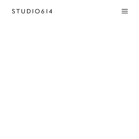
CRÉATION D’IMAGE
COMMUNICATION
Fresia_Media_Website
Accueil
Fresia Media - Saint Tropez
Fresia_Media_Website
EMAIL
contact@studio614.fr
TÉLÉPHONE