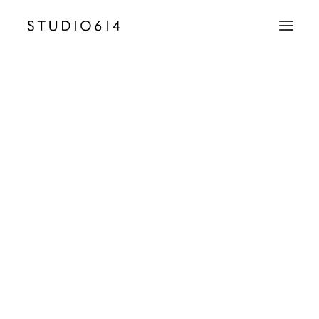
CRÉATION D’IMAGE
COMMUNICATION
Shooting_Fitlane_Cannes_Nice_Monaco_Sport_F
Accueil
Fitlane Fitness Centers
Shooting_Fitlane_Cannes_Nice_Monaco_Sport_Fitness_Gym_SD
EMAIL
contact@studio614.fr
TÉLÉPHONE