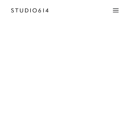
CRÉATION D’IMAGE
COMMUNICATION
3 – Campagne Fitlane – Studio614 – SD
Accueil
Fitlane Fitness Centers
3 – Campagne Fitlane – Studio614 – SD
EMAIL
contact@studio614.fr
TÉLÉPHONE