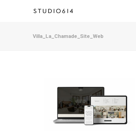
Villa_La_Chamade_Site_Web