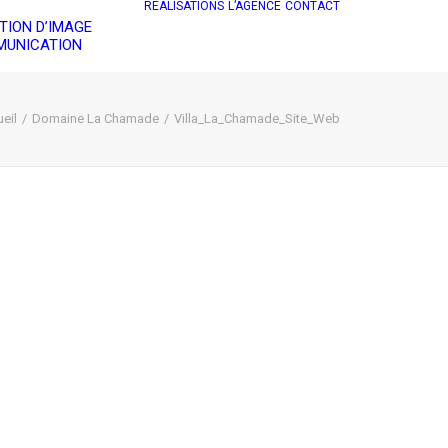
RÉALISATIONS
L’AGENCE
CONTACT
TION D’IMAGE
UNICATION
eil
Domaine La Chamade
Villa_La_Chamade_Site_Web