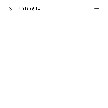
CRÉATION D’IMAGE
COMMUNICATION
50 – Villa La Chamade – Antibes – SD
Accueil
Domaine La Chamade
50 – Villa La Chamade – Antibes – SD
EMAIL
contact@studio614.fr
TÉLÉPHONE