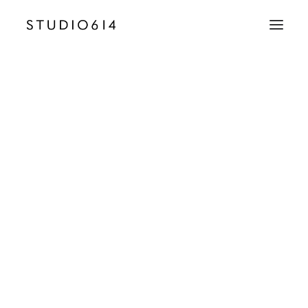
CRÉATION D’IMAGE
COMMUNICATION
Chateau_de_Berne_advertising_Luxury_wine
Accueil
Château de Berne
Chateau_de_Berne_advertising_Luxury_wine
EMAIL
contact@studio614.fr
TÉLÉPHONE