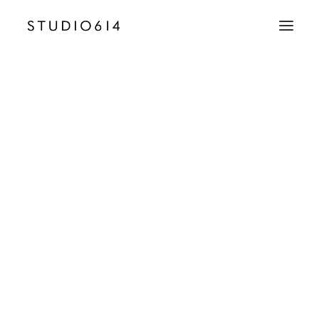
CRÉATION D’IMAGE
COMMUNICATION
Cafe_de_la_Presse_Villabe_Paris_Baldini_Archite
Accueil
Café de la Presse
Cafe_de_la_Presse_Villabe_Paris_Baldini_Architecture_Restaurant_pi
EMAIL
contact@studio614.fr
TÉLÉPHONE