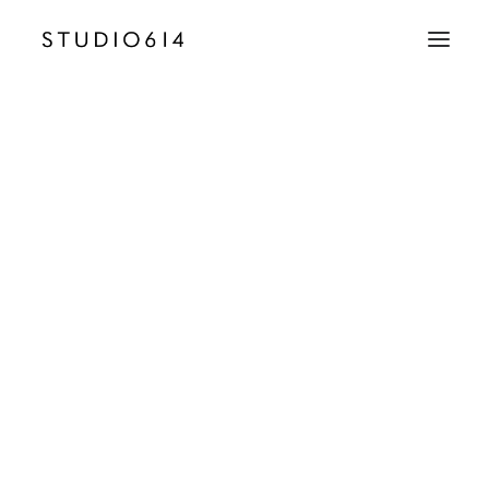
CRÉATION D’IMAGE
COMMUNICATION
Bentley_Boys_Cannes_Motors_06
Accueil
Bentley Motors
Bentley_Boys_Cannes_Motors_06
EMAIL
contact@studio614.fr
TÉLÉPHONE