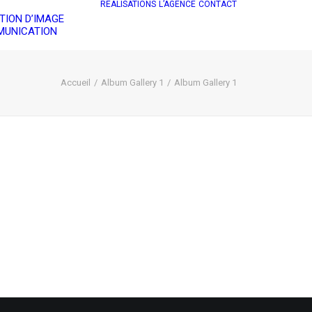
RÉALISATIONS
L’AGENCE
CONTACT
TION D’IMAGE
UNICATION
Accueil
Album Gallery 1
Album Gallery 1