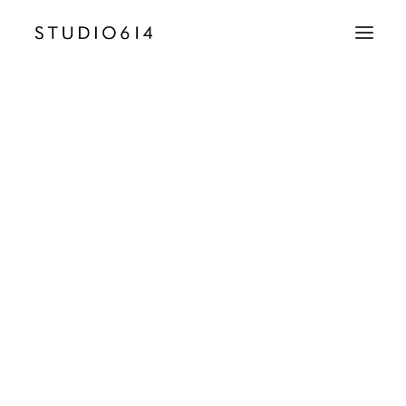
CRÉATION D’IMAGE
COMMUNICATION
Album Gallery 7
Accueil
Album Gallery 7
Album Gallery 7
EMAIL
contact@studio614.fr
TÉLÉPHONE
Album Gallery 7